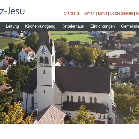
Startseite
|
Kontakt
|
Links
|
Gottesdienste
|
I
Leitung
Kirchenrundgang
Kettelerhaus
Einrichtungen
Gemeinde