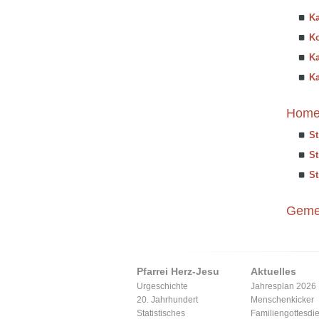
K
K
Ka
Ka
Homep
St
St
St
Geme
Pfarrei Herz-Jesu
Aktuelles
Urgeschichte
Jahresplan 2026
20. Jahrhundert
Menschenkicker
Statistisches
Familiengottesdi