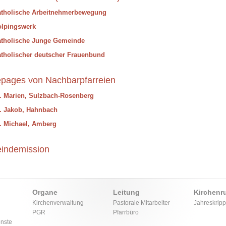
atholische Arbeitnehmerbewegung
olpingswerk
tholische Junge Gemeinde
tholischer deutscher Frauenbund
ages von Nachbarpfarreien
. Marien, Sulzbach-Rosenberg
. Jakob, Hahnbach
. Michael, Amberg
indemission
Organe
Leitung
Kirchenr
Kirchenverwaltung
Pastorale Mitarbeiter
Jahreskrip
PGR
Pfarrbüro
enste