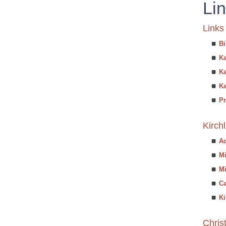
Li
Links
B
Ka
Ka
Ka
Pr
Kirch
Ad
Mi
Mi
Ca
K
Chris