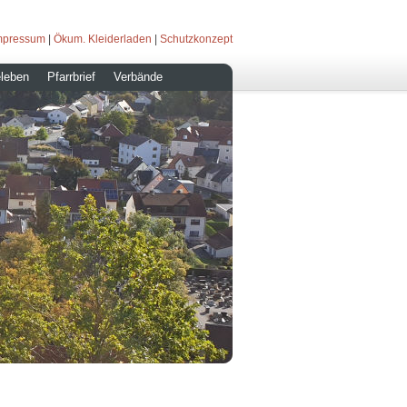
mpressum
|
Ökum. Kleiderladen
|
Schutzkonzept
leben
Pfarrbrief
Verbände