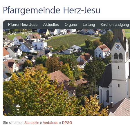
Pfarrei Herz-Jesu
Aktuelles
Organe
Leitung
Kirchenrundgang
A - Z
Archiv
Sie sind hier:
Startseite
»
Verbände
»
DPSG