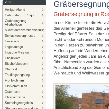
Gräbersegnung 
2017
Heiliger Abend
Gräbersegnung in Ro
Geburtstag Pfr. Saju
Gräbersegnung
In der Kirche feierte die Her
Allerheiligen
des Allerheiligenfestes das G
Ministrantenverabschiedung
Predigt rief Pfarrer Saju dazu
Schlackenbergmesse
nicht wieder kehrenden Momen
Erntedank
in den Herzen zu bewahren und
Legobautage
Hoffnung auf ein Wiedersehen in
Indische Mission
Angehörigen jedes Jahr an Al
Ehejubilare
führt. Namentlich wurden alle
Bischofsbesuch
Anschließend zog die Gemeind
Pfarrfest
Weihrauch und Weihwasser ge
Täuflingssegnung
Fronleichnam
Erstkommunion
Osternacht
Ehrenamtliche
Sternsingerergebnis
Sternsingeraussendung