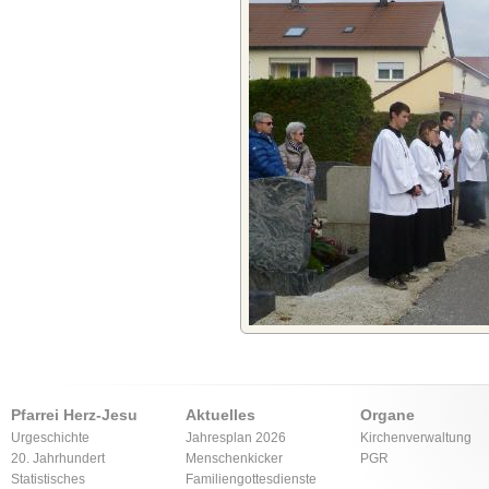
Pfarrei Herz-Jesu
Aktuelles
Organe
Urgeschichte
Jahresplan 2026
Kirchenverwaltung
20. Jahrhundert
Menschenkicker
PGR
Statistisches
Familiengottesdienste